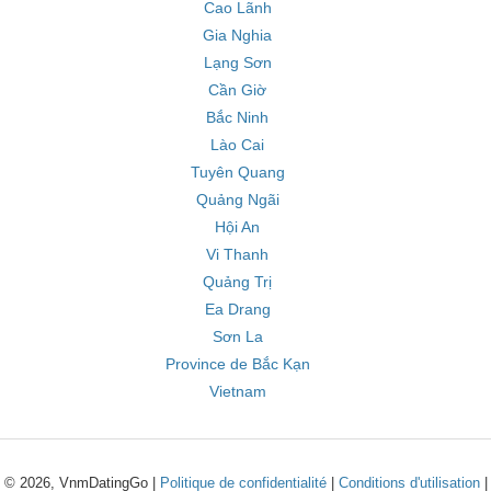
Cao Lãnh
Gia Nghia
Lạng Sơn
Cần Giờ
Bắc Ninh
Lào Cai
Tuyên Quang
Quảng Ngãi
Hội An
Vi Thanh
Quảng Trị
Ea Drang
Sơn La
Province de Bắc Kạn
Vietnam
© 2026, VnmDatingGo |
Politique de confidentialité
|
Conditions d'utilisation
|