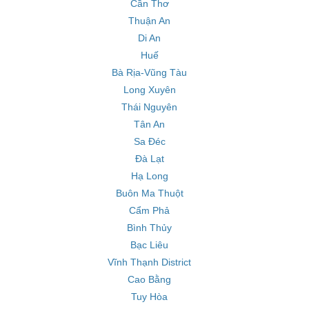
Cần Thơ
Thuận An
Di An
Huế
Bà Rịa-Vũng Tàu
Long Xuyên
Thái Nguyên
Tân An
Sa Đéc
Đà Lạt
Hạ Long
Buôn Ma Thuột
Cẩm Phả
Bình Thủy
Bạc Liêu
Vĩnh Thạnh District
Cao Bằng
Tuy Hòa