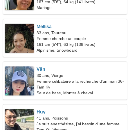
167 cm (5'6"), 64 kg (141 livres)
Mariage
Mellisa
33 ans, Taureau
Femme cherche un couple
161 cm (5'4"), 63 kg (138 livres)
Alpinisme, Snowboard
Vân
30 ans, Vierge
Femme celibataire a la recherche d'un mari 36-
38
Tam Kỳ
Saut de base, Monter à cheval
Huy
41 ans, Poissons
Je suis anesthésiste, j'ai besoin d'une femme
énergique
Tam Kỳ, Vietnam