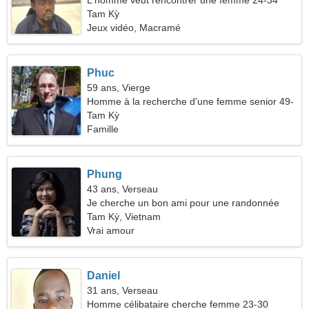
L'homme veut rencontrer une femme 24-34
Tam Kỳ
Jeux vidéo, Macramé
Phuc
59 ans, Vierge
Homme à la recherche d'une femme senior 49-
55
Tam Kỳ
Famille
Phung
43 ans, Verseau
Je cherche un bon ami pour une randonnée
Tam Kỳ, Vietnam
Vrai amour
Daniel
31 ans, Verseau
Homme célibataire cherche femme 23-30