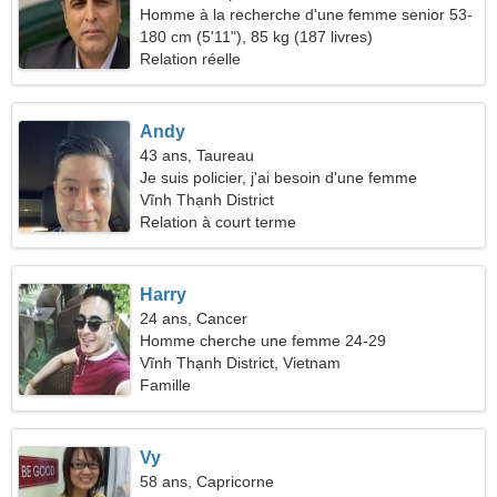
Homme à la recherche d'une femme senior 53-
56
180 cm (5'11"), 85 kg (187 livres)
Relation réelle
Andy
43 ans, Taureau
Je suis policier, j'ai besoin d'une femme
passionnée
Vĩnh Thạnh District
Relation à court terme
Harry
24 ans, Cancer
Homme cherche une femme 24-29
Vĩnh Thạnh District, Vietnam
Famille
Vy
58 ans, Capricorne