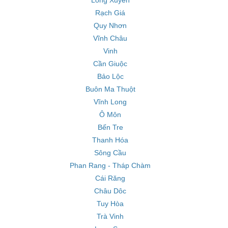
Long Xuyên
Rạch Giá
Quy Nhơn
Vĩnh Châu
Vinh
Cần Giuộc
Bảo Lộc
Buôn Ma Thuột
Vĩnh Long
Ô Môn
Bến Tre
Thanh Hóa
Sông Cầu
Phan Rang - Tháp Chàm
Cái Răng
Châu Dôc
Tuy Hòa
Trà Vinh