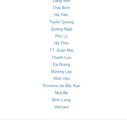
Lạng Sơn
Thái Bình
Hà Tiên
Tuyên Quang
Quảng Ngãi
Phủ Lý
Hà Tĩnh
TT. Xuân Mai
Thanh Lưu
Ea Drang
Mường Lay
Vĩnh Yên
Province de Bắc Kạn
Nhà Bè
Bình Long
Vietnam