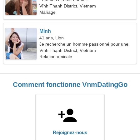
Vĩnh Thạnh District, Vietnam
Mariage
Minh
41 ans, Lion
Je recherche un homme passionné pour une
randonnée
Vĩnh Thạnh District, Vietnam
Relation amicale
Comment fonctionne VnmDatingGo
Rejoignez-nous