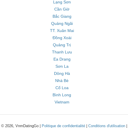
Lạng Sơn
Cần Giờ
Bắc Giang
Quảng Ngãi
TT. Xuân Mai
Đồng Xoài
Quảng Trị
Thanh Lưu
Ea Drang
Sơn La
Dông Hà
Nhà Bè
Cổ Loa
Bình Long
Vietnam
© 2026, VnmDatingGo |
Politique de confidentialité
|
Conditions d'utilisation
|