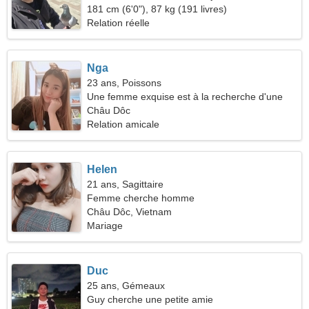
femme sensible
181 cm (6'0"), 87 kg (191 livres)
Relation réelle
Nga
23 ans, Poissons
Une femme exquise est à la recherche d'une
relation amoureuse
Châu Dôc
Relation amicale
Helen
21 ans, Sagittaire
Femme cherche homme
Châu Dôc, Vietnam
Mariage
Duc
25 ans, Gémeaux
Guy cherche une petite amie