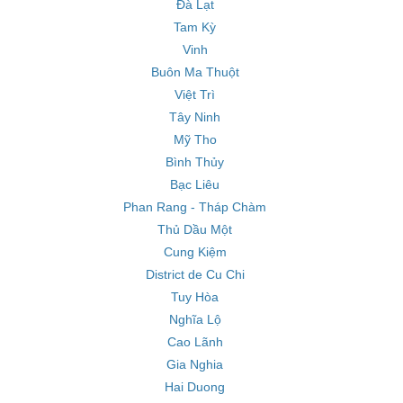
Đà Lạt
Tam Kỳ
Vinh
Buôn Ma Thuột
Việt Trì
Tây Ninh
Mỹ Tho
Bình Thủy
Bạc Liêu
Phan Rang - Tháp Chàm
Thủ Dầu Một
Cung Kiệm
District de Cu Chi
Tuy Hòa
Nghĩa Lộ
Cao Lãnh
Gia Nghia
Hai Duong