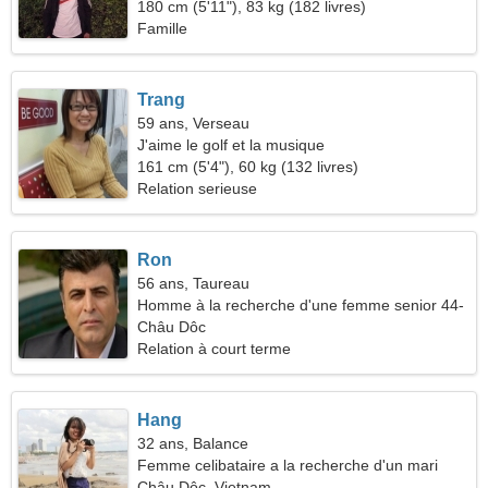
180 cm (5'11"), 83 kg (182 livres)
Famille
Trang
59 ans, Verseau
J'aime le golf et la musique
161 cm (5'4"), 60 kg (132 livres)
Relation serieuse
Ron
56 ans, Taureau
Homme à la recherche d'une femme senior 44-
54
Châu Dôc
Relation à court terme
Hang
32 ans, Balance
Femme celibataire a la recherche d'un mari
Châu Dôc, Vietnam