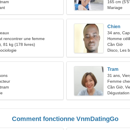
etnam
165 cm (5'5"
ant
Mariage
Chien
meaux
34 ans, Cap
t rencontrer une femme
Homme céli
, 81 kg (178 livres)
Cần Giờ
Sociologie
Disco, Les b
Tram
sons
31 ans, Vie
ucteur
Femme cher
etnam
Cần Giờ, Vi
le
Dégustation 
Comment fonctionne VnmDatingGo