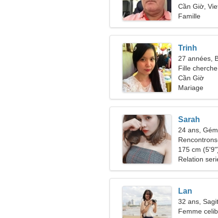
Cần Giờ, Vi
Famille
Trinh
27 années, B
Fille cherche
Cần Giờ
Mariage
Sarah
24 ans, Gé
Rencontrons
175 cm (5'9")
Relation ser
Lan
32 ans, Sagit
Femme celiba