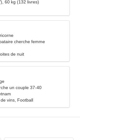
), 60 kg (132 livres)
ricorne
bataire cherche femme
oites de nuit
rge
che un couple 37-40
etnam
de vins, Football