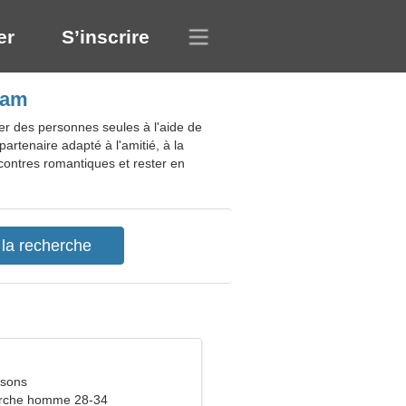
er
S’inscrire
nam
er des personnes seules à l'aide de
artenaire adapté à l'amitié, à la
ncontres romantiques et rester en
ssons
rche homme 28-34