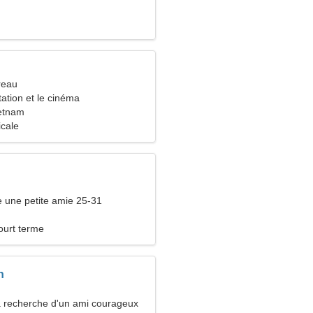
reau
tation et le cinéma
etnam
icale
 une petite amie 25-31
ourt terme
n
la recherche d'un ami courageux