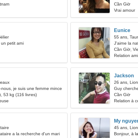
etnam
Cần Giờ
Vrai amour
Eunice
élier
55 ans, Tau
 un petit ami
J'aime la na
Cần Giờ, Vi
Relation am
Jackson
meaux
26 ans, Lion
-nous, je suis une femme mince
Guy cherche
, 53 kg (116 livres)
Cần Giờ
ieuse
Relation à c
My nguye
taire
45 ans, Lion
taire a la recherche d'un mari
Bonjour, à 