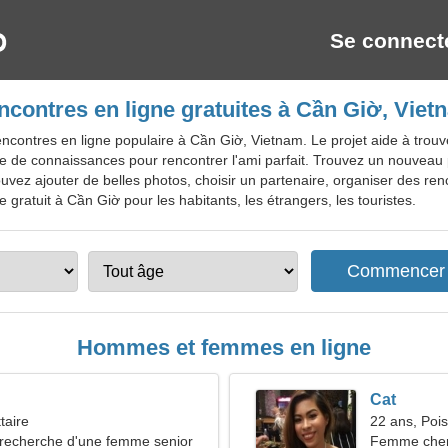
Se connect
ncontres en ligne gratuites à Cần Giờ, Viet
contres en ligne populaire à Cần Giờ, Vietnam. Le projet aide à trouv
rcle de connaissances pour rencontrer l'ami parfait. Trouvez un nouveau p
ouvez ajouter de belles photos, choisir un partenaire, organiser des re
 gratuit à Cần Giờ pour les habitants, les étrangers, les touristes.
Hommes et femmes en ligne
Cat
taire
22 ans, Poi
recherche d'une femme senior
Femme che