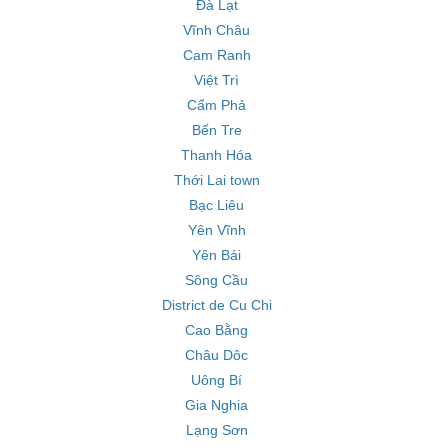
Đà Lạt
Vĩnh Châu
Cam Ranh
Việt Trì
Cẩm Phả
Bến Tre
Thanh Hóa
Thới Lai town
Bạc Liêu
Yên Vĩnh
Yên Bái
Sông Cầu
District de Cu Chi
Cao Bằng
Châu Dôc
Uông Bí
Gia Nghia
Lạng Sơn