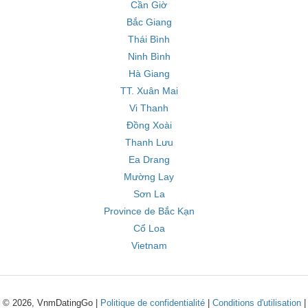
Cần Giờ
Bắc Giang
Thái Bình
Ninh Bình
Hà Giang
TT. Xuân Mai
Vi Thanh
Đồng Xoài
Thanh Lưu
Ea Drang
Mường Lay
Sơn La
Province de Bắc Kạn
Cổ Loa
Vietnam
© 2026, VnmDatingGo |
Politique de confidentialité
|
Conditions d'utilisation
|