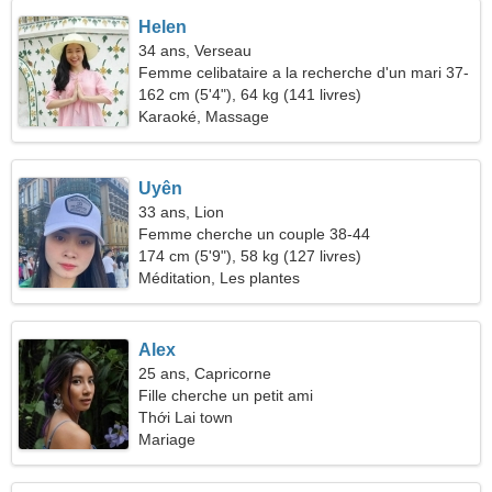
Helen
34 ans, Verseau
Femme celibataire a la recherche d'un mari 37-
45
162 cm (5'4"), 64 kg (141 livres)
Karaoké, Massage
Uyên
33 ans, Lion
Femme cherche un couple 38-44
174 cm (5'9"), 58 kg (127 livres)
Méditation, Les plantes
Alex
25 ans, Capricorne
Fille cherche un petit ami
Thới Lai town
Mariage