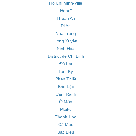
Hô Chi Minh-Ville
Hanoï
Thuận An
Di An
Nha Trang
Long Xuyên
Ninh Hòa
District de Chí Linh
Đà Lạt
Tam Kỳ
Phan Thiết
Bảo Lộc
Cam Ranh
Ô Môn
Pleiku
Thanh Hóa
Cà Mau
Bạc Liêu