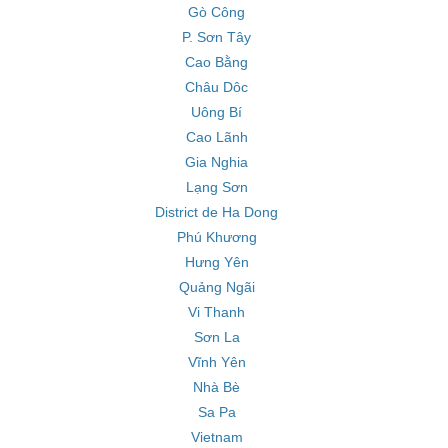
Gò Công
P. Sơn Tây
Cao Bằng
Châu Dôc
Uông Bí
Cao Lãnh
Gia Nghia
Lạng Sơn
District de Ha Dong
Phú Khương
Hưng Yên
Quảng Ngãi
Vi Thanh
Sơn La
Vĩnh Yên
Nhà Bè
Sa Pa
Vietnam