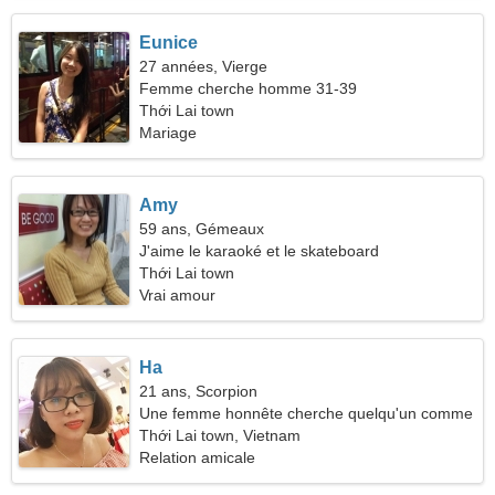
Eunice
27 années, Vierge
Femme cherche homme 31-39
Thới Lai town
Mariage
Amy
59 ans, Gémeaux
J'aime le karaoké et le skateboard
Thới Lai town
Vrai amour
Ha
21 ans, Scorpion
Une femme honnête cherche quelqu'un comme
vous
Thới Lai town, Vietnam
Relation amicale