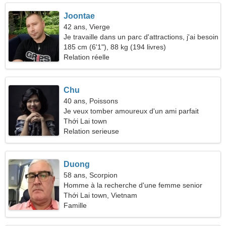
Joontae
42 ans, Vierge
Je travaille dans un parc d'attractions, j'ai besoin
d'une femme joyeuse
185 cm (6'1"), 88 kg (194 livres)
Relation réelle
Chu
40 ans, Poissons
Je veux tomber amoureux d'un ami parfait
Thới Lai town
Relation serieuse
Duong
58 ans, Scorpion
Homme à la recherche d'une femme senior
Thới Lai town, Vietnam
Famille