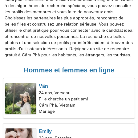
à des algorithmes de recherche spéciaux, vous pouvez consulter
les profils des membres et vous faire de nouveaux amis.
Choisissez les partenaires les plus appropriés, rencontrez de
belles filles et construisez une relation sérieuse. Vous pouvez
utiliser le chat pratique pour vous connecter avec le candidat idéal
et rencontrer de nouvelles personnes. La recherche de belles
photos et une sélection de profils par intérêts aident à trouver des
profils d'utilisateurs intéressants. Rejoignez un site de rencontre
gratuit à Cẩm Phả pour les habitants, les étrangers, les touristes.
Hommes et femmes en ligne
Vân
24 ans, Verseau
Fille cherche un petit ami
Cẩm Phả, Vietnam
Mariage
Emily