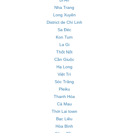
Di An
Nha Trang
Long Xuyên
District de Chí Linh
Sa Đéc
Kon Tum
La Gi
Thốt Nốt
Cần Giuộc
Hạ Long
Việt Trì
Sóc Trăng
Pleiku
Thanh Hóa
Cà Mau
Thới Lai town
Bạc Liêu
Hòa Bình