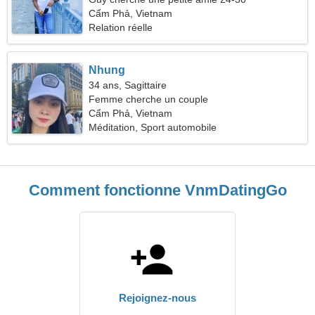
Cẩm Phả, Vietnam
Relation réelle
Nhung
34 ans, Sagittaire
Femme cherche un couple
Cẩm Phả, Vietnam
Méditation, Sport automobile
Comment fonctionne VnmDatingGo
Rejoignez-nous