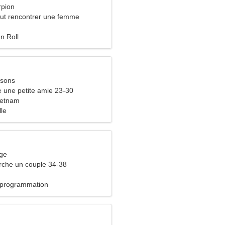
rpion
ut rencontrer une femme
 n Roll
ssons
 une petite amie 23-30
ietnam
lle
rge
che un couple 34-38
 programmation