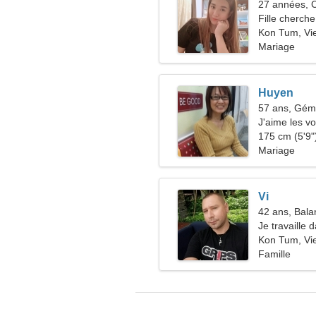
27 années, 
Fille cherche
Kon Tum, Vi
Mariage
Huyen
57 ans, Gé
J'aime les v
175 cm (5'9")
Mariage
Vi
42 ans, Bala
Je travaille 
d'une femme 
Kon Tum, Vi
Famille