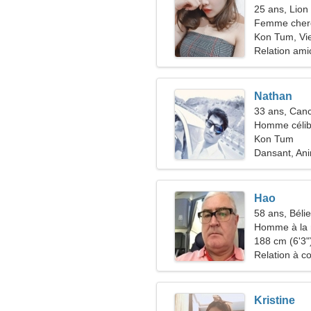
25 ans, Lion
Femme che
Kon Tum, Vi
Relation ami
Nathan
33 ans, Can
Homme célib
Kon Tum
Dansant, An
Hao
58 ans, Bélie
Homme à la 
51-56
188 cm (6'3")
Relation à c
Kristine