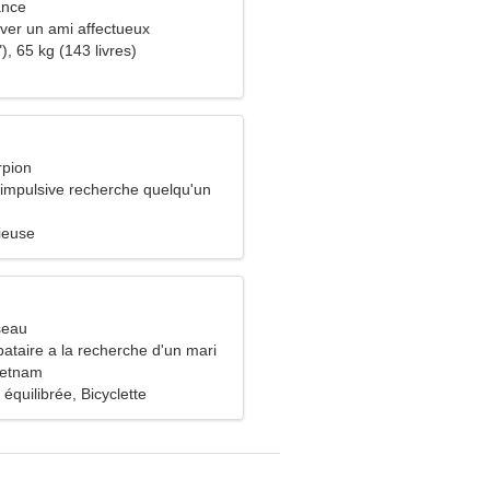
ance
uver un ami affectueux
), 65 kg (143 livres)
rpion
mpulsive recherche quelqu'un
s
ieuse
seau
ataire a la recherche d'un mari
ietnam
 équilibrée, Bicyclette