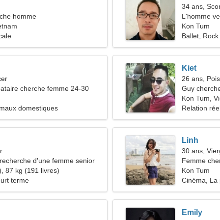
34 ans, Sco
rche homme
L'homme ve
etnam
Kon Tum
cale
Ballet, Rock
Kiet
cer
26 ans, Poi
ataire cherche femme 24-30
Guy cherche
Kon Tum, V
imaux domestiques
Relation rée
Linh
r
30 ans, Vie
recherche d'une femme senior
Femme cher
, 87 kg (191 livres)
Kon Tum
ourt terme
Cinéma, La
Emily