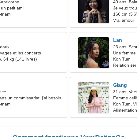
Capricorne
40 ans, Bal
 un petit ami
Je veux tro
etnam
166 cm (5'6"
Vrai amour
Lan
meaux
23 ans, Sco
oyages et les concerts
Une femme i
, 64 kg (141 livres)
comme vou
Kon Tum
Relation ser
Giang
nce
31 ans, Ver
dans un commissariat, j'ai besoin
Femme celib
qualifiée
etnam
37-41
Kon Tum, V
Alimentation