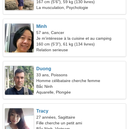
39
167 cm (5'6"), 59 kg (130 livres)
La musculation, Psychologie
Minh
57 ans, Cancer
Je m'intéresse à la cuisine et au camping
160 cm (5'3"), 61 kg (134 livres)
Relation serieuse
Duong
33 ans, Poissons
Homme célibataire cherche femme
Bắc Ninh
Aquarelle, Plongée
Tracy
27 années, Sagittaire
Fille cherche un petit ami
Bắc Ninh, Vietnam