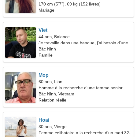
170 cm (5'7"), 69 kg (152 livres)
Mariage
Viet
44 ans, Balance
Je travaille dans une banque, j'ai besoin d'une
femme sincère
Bắc Ninh
Famille
Mop
60 ans, Lion
Homme à la recherche d'une femme senior
Bắc Ninh, Vietnam
Relation réelle
Hoai
30 ans, Vierge
Femme celibataire a la recherche d'un mari 32-