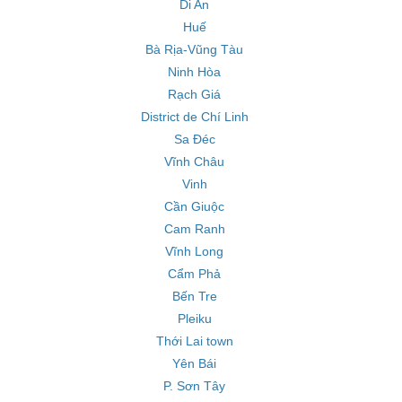
Di An
Huế
Bà Rịa-Vũng Tàu
Ninh Hòa
Rạch Giá
District de Chí Linh
Sa Đéc
Vĩnh Châu
Vinh
Cần Giuộc
Cam Ranh
Vĩnh Long
Cẩm Phả
Bến Tre
Pleiku
Thới Lai town
Yên Bái
P. Sơn Tây