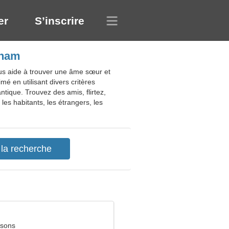
er
S’inscrire
tnam
us aide à trouver une âme sœur et
é en utilisant divers critères
ique. Trouvez des amis, flirtez,
les habitants, les étrangers, les
ssons