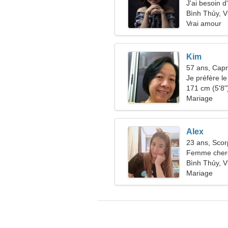
J'ai besoin 
Bình Thủy, 
Vrai amour
Kim
57 ans, Capr
Je préfère le 
171 cm (5'8")
Mariage
Alex
23 ans, Scor
Femme cher
Bình Thủy, 
Mariage