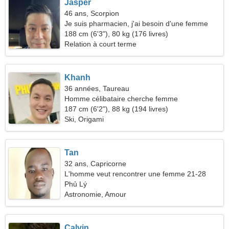
Jasper
46 ans, Scorpion
Je suis pharmacien, j'ai besoin d'une femme
sympathique
188 cm (6'3"), 80 kg (176 livres)
Relation à court terme
Khanh
36 années, Taureau
Homme célibataire cherche femme
187 cm (6'2"), 88 kg (194 livres)
Ski, Origami
Tan
32 ans, Capricorne
L'homme veut rencontrer une femme 21-28
Phủ Lý
Astronomie, Amour
Calvin