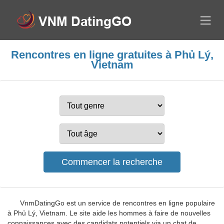
Rencontres en ligne gratuites à Phủ Lý,
Vietnam
VnmDatingGo est un service de rencontres en ligne populaire
à Phủ Lý, Vietnam. Le site aide les hommes à faire de nouvelles
connaissances avec des candidats potentiels via un chat de