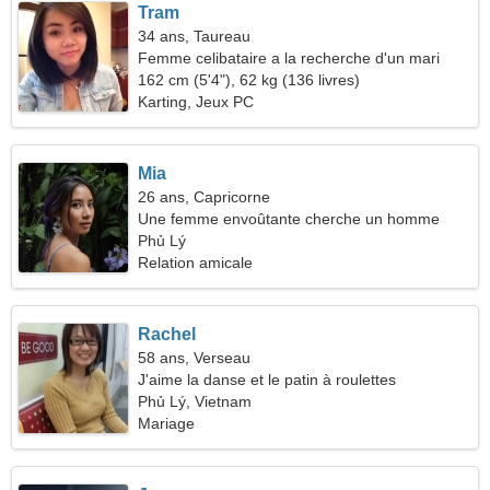
Tram
34 ans, Taureau
Femme celibataire a la recherche d'un mari
162 cm (5'4"), 62 kg (136 livres)
Karting, Jeux PC
Mia
26 ans, Capricorne
Une femme envoûtante cherche un homme
Phủ Lý
Relation amicale
Rachel
58 ans, Verseau
J'aime la danse et le patin à roulettes
Phủ Lý, Vietnam
Mariage